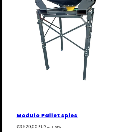
Modulo Pallet spies
Prijs
€3.520,00 EUR
excl. BTW