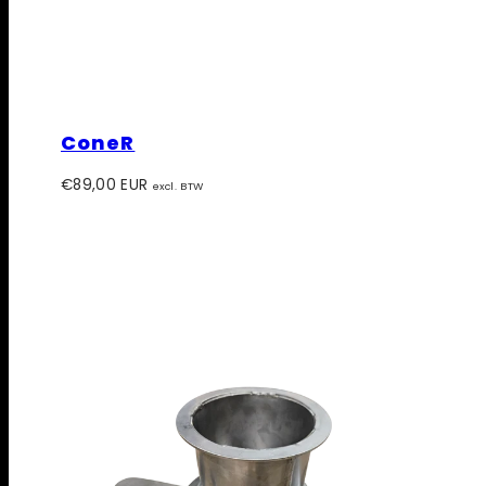
ConeR
Prijs
€89,00 EUR
excl. BTW