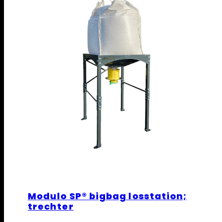
Modulo SP® bigbag losstation;
trechter