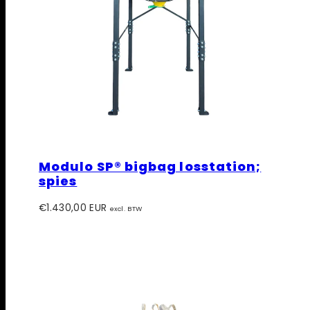
Modulo SP® bigbag losstation;
spies
Prijs
€1.430,00 EUR
excl. BTW