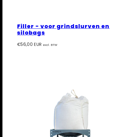
Filler - voor grindslurven en
silobags
Prijs
€56,00 EUR
excl. BTW