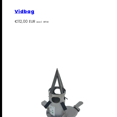
Vidbag
Prijs
€112,00 EUR
excl. BTW