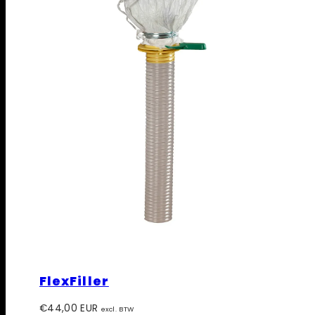
FlexFiller
Prijs
€44,00 EUR
excl. BTW