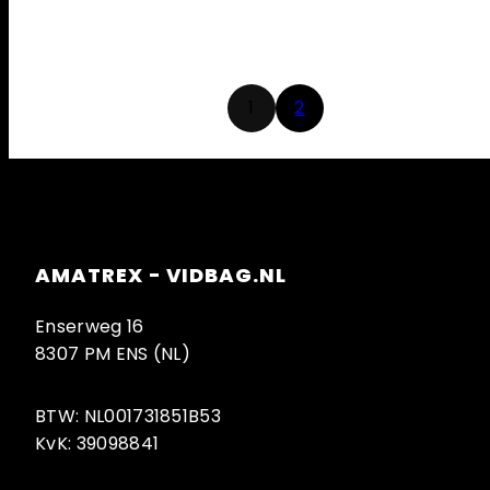
1
2
AMATREX - VIDBAG.NL
Enserweg 16
8307 PM ENS (NL)
BTW: NL001731851B53
KvK: 39098841