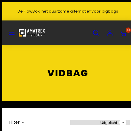
De FlowBox, het duurzame alternatief voor bigbags
MENU
ZOEK
ACCOUNT
0
VIDBAG
Sorteer
Filter