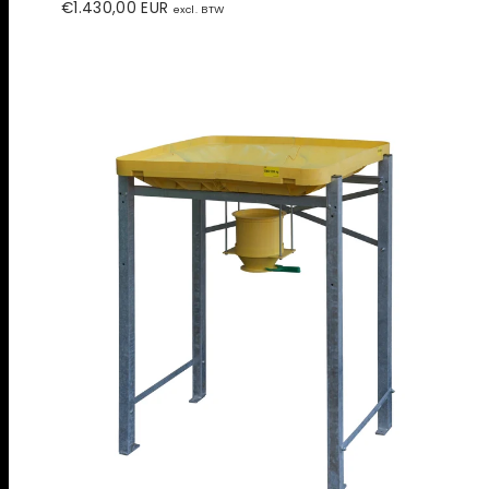
Prijs
€1.430,00 EUR
excl. BTW