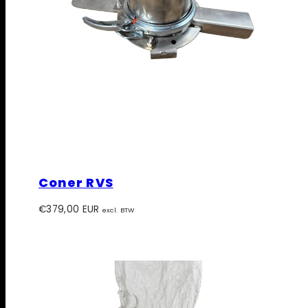
Coner RVS
Prijs
€379,00 EUR
excl. BTW