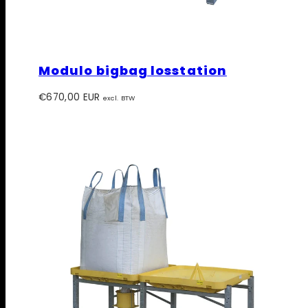
Modulo bigbag losstation
Prijs
€670,00 EUR
excl. BTW