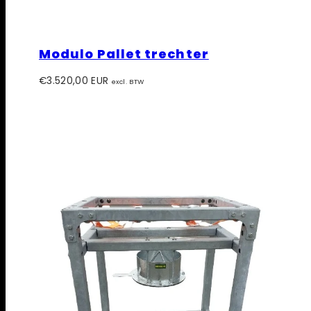
Modulo Pallet trechter
Prijs
€3.520,00 EUR
excl. BTW