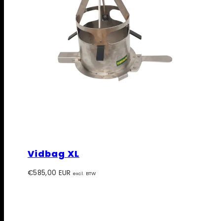
Vidbag XL
Prijs
€585,00 EUR
excl. BTW