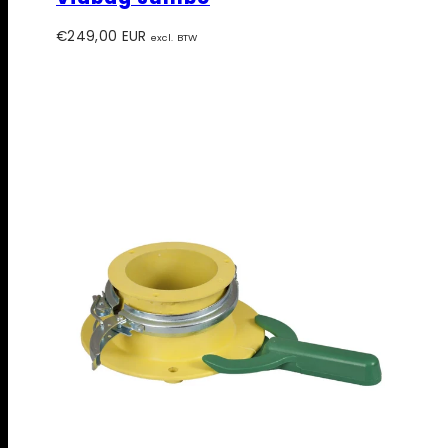
Prijs
€249,00 EUR
excl. BTW