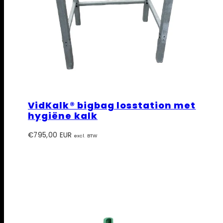
VidKalk® bigbag losstation met
hygiëne kalk
Prijs
€795,00 EUR
excl. BTW