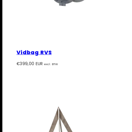
Vidbag RVS
Prijs
€399,00 EUR
excl. BTW