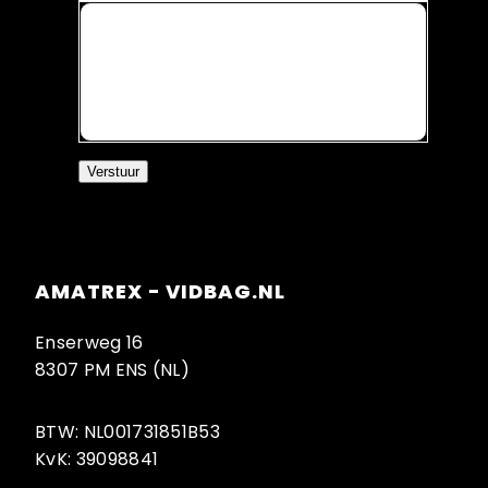
Bericht *
Verstuur
AMATREX - VIDBAG.NL
Enserweg 16
8307 PM ENS (NL)
BTW: NL001731851B53
KvK: 39098841