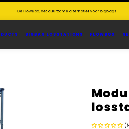
De FlowBox, het duurzame alternatief voor bigbags
ODUCTS
BIGBAG LOSSTATIONS
FLOWBOX
NE
Modul
losst
(