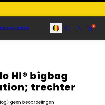
ZOEK
ACCOUNT
0
VA SYSTEMEN
Land
o HI® bigbag
ation; trechter
Nog) geen beoordelingen