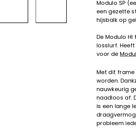
Modulo SP (e
een gezette s
hijsbalk op g
De Modulo HI 
losslurf. Heef
voor de
Modul
Met dit frame
worden. Dankz
nauwkeurig ge
naadloos af. 
is een lange 
draagvermoge
probleem iede