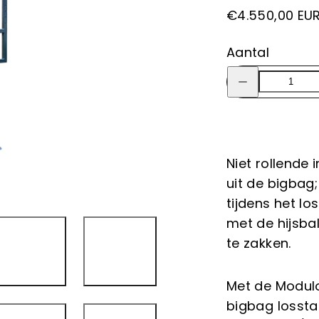
Prijs
€4.550,00 EU
Aantal
Niet rollende 
uit de bigbag
tijdens het l
met de hijsbal
te zakken.
Met de Modulo
bigbag lossta