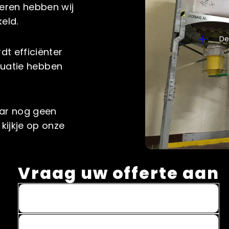
eren hebben wij
eld.
De
t efficiënter
ituatie hebben
aar nog geen
kijkje op onze
Vraag uw offerte aan
Name *
Email *